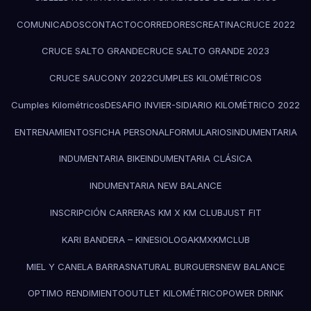
COMUNICADOS
CONTACTO
CORREDORES
CREATINA
CRUCE 2022
CRUCE SALTO GRANDE
CRUCE SALTO GRANDE 2023
CRUCE SAUCONY 2022
CUMPLES KILOMÉTRICOS
Cumples Kilométricos
DESAFIO INVIER-SI
DIARIO KILOMÉTRICO 2022
ENTRENAMIENTOS
FICHA PERSONAL
FORMULARIOS
INDUMENTARIA
INDUMENTARIA BIKE
INDUMENTARIA CLÁSICA
INDUMENTARIA NEW BALANCE
INSCRIPCIÓN CARRERAS KM X KM CLUB
JUST FIT
KARI BANDERA – KINESIOLOGA
KMXKMCLUB
MIEL Y CANELA BARRAS
NATURAL BURGUERS
NEW BALANCE
OPTIMO RENDIMIENTO
OUTLET KILOMÉTRICO
POWER DRINK