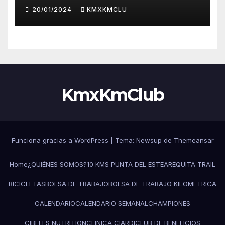
20/01/2024
KMXKMCLU
KmxKmClub
Funciona gracias a WordPress
|
Tema: Newsup de
Themeansar
Home
¿QUIÉNES SOMOS?
10 KMS PUNTA DEL ESTE
AREQUITA TRAIL
BICICLETAS
BOLSA DE TRABAJO
BOLSA DE TRABAJO KILOMETRICA
CALENDARIO
CALENDARIO SEMANAL
CHAMPIONES
CIBELES NUTRITION
CLINICA CIARDI
CLUB DE BENEFICIOS