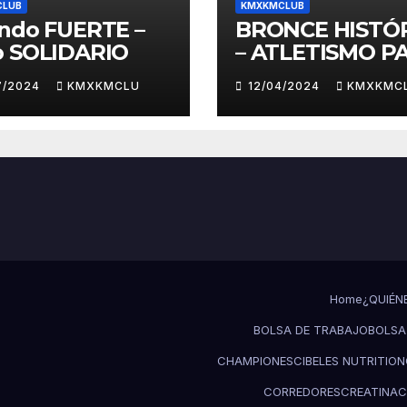
CLUB
KMXKMCLUB
ando FUERTE –
BRONCE HISTÓ
o SOLIDARIO
– ATLETISMO P
7/2024
KMXKMCLU
12/04/2024
KMXKMC
Home
¿QUIÉN
BOLSA DE TRABAJO
BOLSA
CHAMPIONES
CIBELES NUTRITION
CORREDORES
CREATINA
C