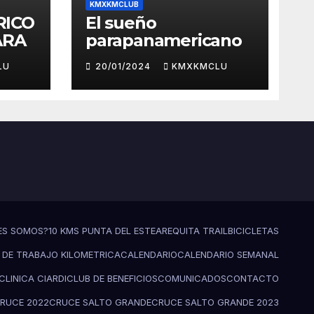
KMXKMCLUB
RICO
El sueño
ARA
parapanamericano
LU
20/01/2024
KMXKMCLU
ES SOMOS?
10 KMS PUNTA DEL ESTE
AREQUITA TRAIL
BICICLETAS
 DE TRABAJO KILOMETRICA
CALENDARIO
CALENDARIO SEMANAL
CLINICA CIARDI
CLUB DE BENEFICIOS
COMUNICADOS
CONTACTO
RUCE 2022
CRUCE SALTO GRANDE
CRUCE SALTO GRANDE 2023