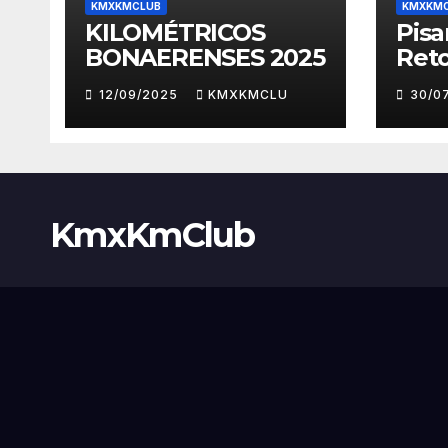
KMXKMCLUB
KMXKM
KILOMÉTRICOS
Pis
BONAERENSES 2025
Ret
12/09/2025
KMXKMCLU
30/0
KmxKmClub