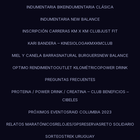
INDUMENTARIA BIKE
INDUMENTARIA CLÁSICA
INDUMENTARIA NEW BALANCE
INSCRIPCIÓN CARRERAS KM X KM CLUB
JUST FIT
KARI BANDERA – KINESIOLOGA
KMXKMCLUB
MIEL Y CANELA BARRAS
NATURAL BURGUERS
NEW BALANCE
OPTIMO RENDIMIENTO
OUTLET KILOMÉTRICO
POWER DRINK
PREGUNTAS FRECUENTES
PROTEINA / POWER DRINK / CREATINA – CLUB BENEFICIOS –
CIBELES
PRÓXIMOS EVENTOS
RAID COLUMBIA 2023
RELATOS MARATÓNICOS
RELOJES/GPS
RESERVAS
RETO SOLIDARIO
SORTEOS
TREK URUGUAY