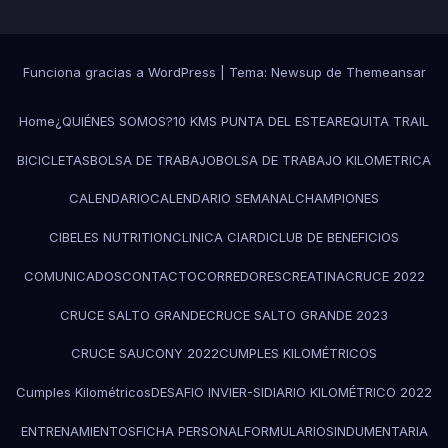
Funciona gracias a WordPress
|
Tema: Newsup de
Themeansar
Home
¿QUIÉNES SOMOS?
10 KMS PUNTA DEL ESTE
AREQUITA TRAIL
BICICLETAS
BOLSA DE TRABAJO
BOLSA DE TRABAJO KILOMETRICA
CALENDARIO
CALENDARIO SEMANAL
CHAMPIONES
CIBELES NUTRITION
CLINICA CIARDI
CLUB DE BENEFICIOS
COMUNICADOS
CONTACTO
CORREDORES
CREATINA
CRUCE 2022
CRUCE SALTO GRANDE
CRUCE SALTO GRANDE 2023
CRUCE SAUCONY 2022
CUMPLES KILOMÉTRICOS
Cumples Kilométricos
DESAFIO INVIER-SI
DIARIO KILOMÉTRICO 2022
ENTRENAMIENTOS
FICHA PERSONAL
FORMULARIOS
INDUMENTARIA